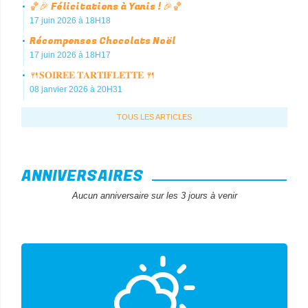
🏀🎉 Félicitations à Yanis ! 🎉🏀
17 juin 2026 à 18H18
Récompenses Chocolats Noël
17 juin 2026 à 18H17
🍴𝐒𝐎𝐈𝐑𝐄𝐄 𝐓𝐀𝐑𝐓𝐈𝐅𝐋𝐄𝐓𝐓𝐄 🍴
08 janvier 2026 à 20H31
TOUS LES ARTICLES
ANNIVERSAIRES
Aucun anniversaire sur les 3 jours à venir