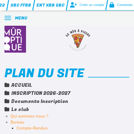
Panneau de gestion des cookies
22
GBC FFBB
ENT KBB GBC
Créer un compte
Connexion
MENU
PLAN DU SITE
ACCUEIL
INSCRIPTION 2026-2027
Documents Inscription
Le club
Qui sommes nous ?
Bureau
Compte-Rendus